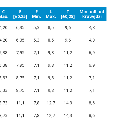
C
E
F
L
T
Min. odl. od
Max.
[±0,25]
Min.
Max.
[±0,25]
krawędzi
4,20
6,35
5,3
8,5
9,6
4,8
4,20
6,35
5,3
8,5
9,6
4,8
5,38
7,95
7,1
9,8
11,2
6,9
5,38
7,95
7,1
9,8
11,2
6,9
6,33
8,75
7,1
9,8
11,2
7,1
6,33
8,75
7,1
9,8
11,2
7,1
8,73
11,1
7,8
12,7
14,3
8,6
8,73
11,1
7,8
12,7
14,3
8,6