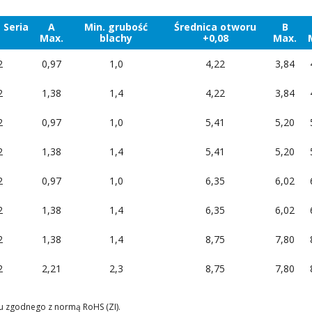
 Seria
A
Min. grubość
Średnica otworu
B
Max.
blachy
+0,08
Max.
2
0,97
1,0
4,22
3,84
2
1,38
1,4
4,22
3,84
2
0,97
1,0
5,41
5,20
2
1,38
1,4
5,41
5,20
2
0,97
1,0
6,35
6,02
2
1,38
1,4
6,35
6,02
2
1,38
1,4
8,75
7,80
2
2,21
2,3
8,75
7,80
ku zgodnego z normą RoHS (ZI).