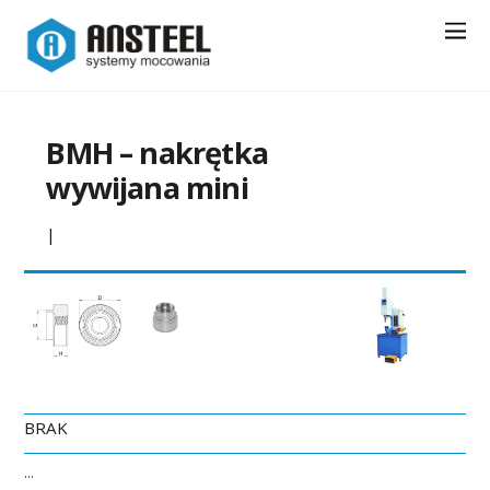
BMH – nakrętka
wywijana mini
|
BRAK
…