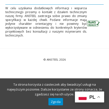
W celu uzyskania dodatkowych informacji i wsparcia
technicznego prosimy o kontakt z działem technicznym
naszej firmy. ANSTEEL zastrzega sobie prawo do zmiany
specyfikacji w każdej chwili. Podane informacje mają
jedynie charakter orientacyjny i nie powinny być
wykorzystywane w odniesieniu do konkretnych kryteriów
projektowych bez konsultacji z naszymi inżynierami ds.
technicznych.
©
ANSTEEL
2026
Ta strona korzysta z ciasteczek aby świadczyć usługi na
najwyższym poziomie. Dalsze korzystanie ze strony oznacza, że
zgadzasz się na ich użycie.
PL
Zgoda