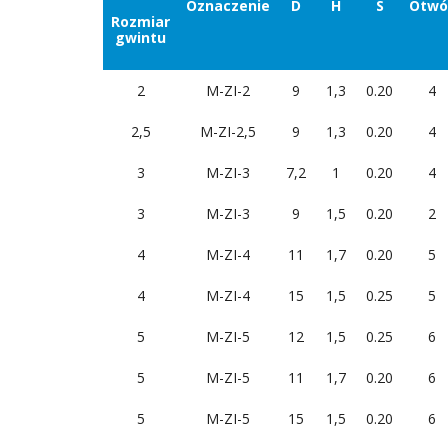
Oznaczenie
D
H
S
Otwó
Rozmiar
gwintu
2
M-ZI-2
9
1,3
0.20
4
2,5
M-ZI-2,5
9
1,3
0.20
4
3
M-ZI-3
7,2
1
0.20
4
3
M-ZI-3
9
1,5
0.20
2
4
M-ZI-4
11
1,7
0.20
5
4
M-ZI-4
15
1,5
0.25
5
5
M-ZI-5
12
1,5
0.25
6
5
M-ZI-5
11
1,7
0.20
6
5
M-ZI-5
15
1,5
0.20
6