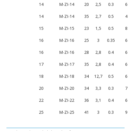
14
M-ZI-14
20
2,5
0.3
6
14
M-ZI-14
35
2,7
0.5
4
15
M-ZI-15
23
1,5
0.5
8
16
M-ZI-16
25
3
0.35
6
16
M-ZI-16
28
2,8
0.4
6
17
M-ZI-17
35
2,8
0.4
6
18
M-ZI-18
34
12,7
0.5
6
20
M-ZI-20
34
3,3
0.3
7
22
M-ZI-22
36
3,1
0.4
6
25
M-ZI-25
41
3
0.3
9