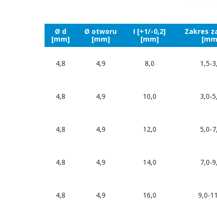
Ø d
Ø otworu
I [+1/-0,2]
Zakres z
[mm]
[mm]
[mm]
[mm
4,8
4,9
8,0
1,5-3
4,8
4,9
10,0
3,0-5
4,8
4,9
12,0
5,0-7
4,8
4,9
14,0
7,0-9
4,8
4,9
16,0
9,0-1